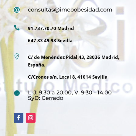
consultas@imeoobesidad.com


91.737.70.70 Madrid
647 83 49 98 Sevilla

C/ de Menéndez Pidal,43, 28036 Madrid,
España.
C/Cronos s/n, Local 8, 41014 Sevilla
L-J: 9:30 a 20:00, V: 9:30 - 14:00

SyD: Cerrado