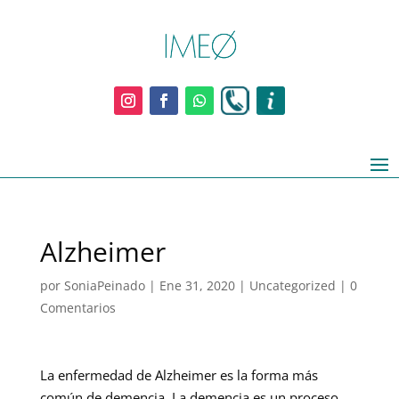
Alzheimer
por
SoniaPeinado
|
Ene 31, 2020
|
Uncategorized
|
0
Comentarios
La enfermedad de Alzheimer es la forma más
común de demencia. La demencia es un proceso