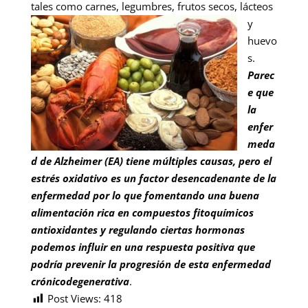
tales como
carnes, legumbres, frutos secos, lácteos
y
huevo
s.
Parec
e que
la
enfer
meda
d de Alzheimer (EA) tiene múltiples causas, pero el
estrés oxidativo es un factor desencadenante de la
enfermedad por lo que fomentando una buena
alimentación rica en compuestos fitoquímicos
antioxidantes y regulando ciertas hormonas
podemos influir en una respuesta positiva que
podría prevenir la progresión de esta enfermedad
crónicodegenerativa
.
Post Views:
418