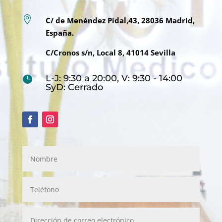

C/ de Menéndez Pidal,43, 28036 Madrid,
España.
C/Cronos s/n, Local 8, 41014 Sevilla
L-J: 9:30 a 20:00, V: 9:30 - 14:00

SyD: Cerrado