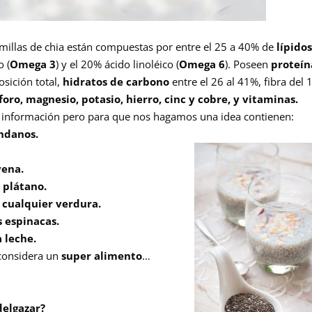
semillas de chia están compuestas por entre el 25 a 40% de
lípido
o (
Omega 3
) y el 20% ácido linoléico (
Omega 6
). Poseen
proteín
sición total,
hidratos de carbono
entre el 26 al 41%, fibra del 
sforo, magnesio, potasio, hierro, cinc y cobre, y vitaminas.
información pero para que nos hagamos una idea contienen:
ándanos.
vena.
 plátano.
 cualquier verdura.
s espinacas.
 leche.
 considera un
super alimento
…
delgazar?