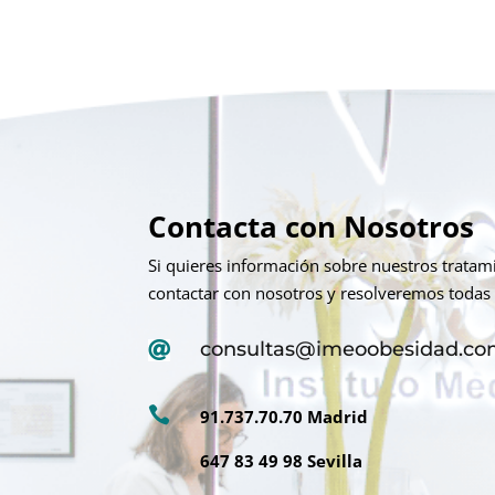
Contacta con Nosotros
Si quieres información sobre nuestros trata
contactar con nosotros y resolveremos todas 
consultas@imeoobesidad.c


91.737.70.70 Madrid
647 83 49 98 Sevilla