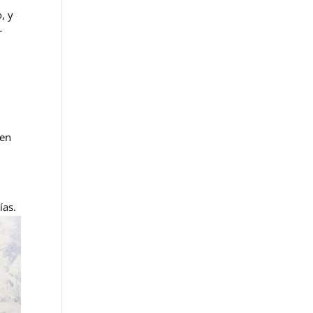
, y
r
 en
ías.