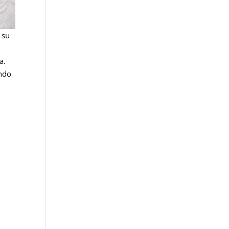
 su
a.
endo