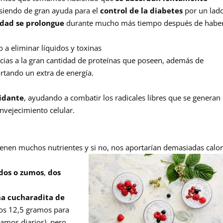
 siendo de gran ayuda para el
control de la diabetes
por un lado
edad se prolongue
durante mucho más tiempo después de habe
a eliminar líquidos y toxinas
cias a la gran cantidad de proteínas que poseen, además de
ortando un extra de energía.
xidante
, ayudando a combatir los radicales libres que se generan
nvejecimiento celular.
tienen muchos nutrientes y si no, nos aportarían demasiadas calor
idos o zumos
,
dos
na cucharadita de
nos 12,5 gramos para
ramos diarios), pero