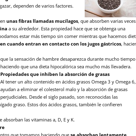
gazar, dependen de varios factores.
o en
unas fibras llamadas mucílagos
, que absorben varias veces
tina
a su alrededor. Esta propiedad hace que se obtenga una
podamos estar más tiempo sin comer mientras que hacemos diet
en cuando entran en contacto con los jugos gástricos
, haci
que la sensación de hambre desaparezca durante mucho tiempo
haciendo que una dieta hipocalórica sea mucho más llevadera.
Propiedades que inhiben la absorción de grasas
Al tener un alto contenido en ácidos grasos Omega 3 y Omega 6,
ayudan a eliminar el colesterol malo y la absorción de grasas
perjudiciales. Desde el siglo pasado, son reconocidas las
hígado graso. Estos dos ácidos grasos, también le confieren
absorban las vitaminas a, D, E y K.
gre
mentos que tomamos haciendo que
se absorban lentamente