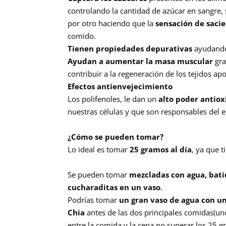
controlando la cantidad de azúcar en sangre,
por otro haciendo que la
sensación de saci
comido.
Tienen propiedades depurativas
ayudando 
Ayudan a aumentar la masa muscular
gra
contribuir a la regeneración de los tejidos ap
Efectos antienvejecimiento
Los polifenoles, le dan un
alto poder antio
nuestras células y que son responsables del e
¿Cómo se pueden tomar?
Lo ideal es tomar
25 gramos al día
, ya que 
Se pueden tomar
mezcladas con agua, bat
cucharaditas en un vaso
.
Podrías tomar
un gran vaso de agua con u
Chia
antes de las dos principales comidas(u
entre la comida y la cena no superar los 25 g