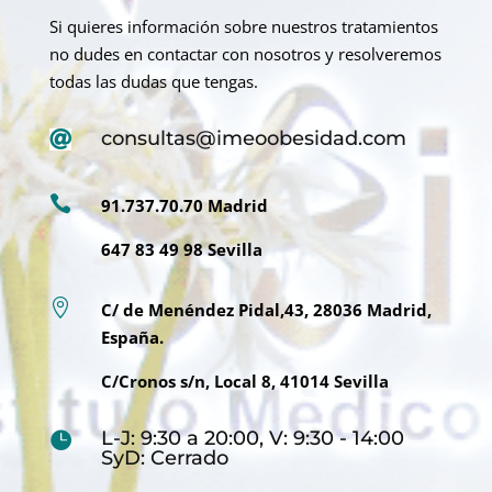
Si quieres información sobre nuestros tratamientos
no dudes en contactar con nosotros y resolveremos
todas las dudas que tengas.
consultas@imeoobesidad.com


91.737.70.70 Madrid
647 83 49 98 Sevilla

C/ de Menéndez Pidal,43, 28036 Madrid,
España.
C/Cronos s/n, Local 8, 41014 Sevilla
L-J: 9:30 a 20:00, V: 9:30 - 14:00

SyD: Cerrado