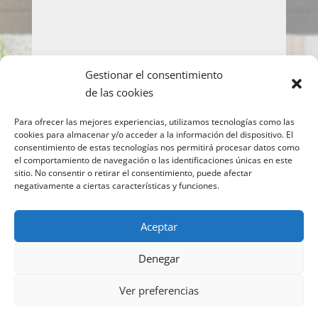
Gestionar el consentimiento
LOPD
de las cookies
Acepto la política de privacidad y de protección
Para ofrecer las mejores experiencias, utilizamos tecnologías como las
de datos
cookies para almacenar y/o acceder a la información del dispositivo. El
consentimiento de estas tecnologías nos permitirá procesar datos como
Enviar
el comportamiento de navegación o las identificaciones únicas en este
sitio. No consentir o retirar el consentimiento, puede afectar
negativamente a ciertas características y funciones.
Copyright © 2022 IMEO
Información para el
Aceptar
paciente
Imeo. Aviso legal
|
Politica Cookies
|
Denegar
Política Privacidad
| Atención al Paciente:
917377070
Ver preferencias