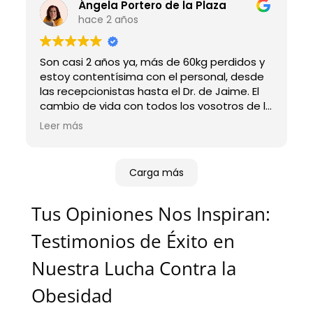
Ángela Portero de la Plaza
hace 2 años
Son casi 2 años ya, más de 60kg perdidos y
estoy contentísima con el personal, desde
las recepcionistas hasta el Dr. de Jaime. El
cambio de vida con todos los vosotros de la
mano ha sido impresionante. Gracias 🤩
Leer más
Carga más
Tus Opiniones Nos Inspiran:
Testimonios de Éxito en
Nuestra Lucha Contra la
Obesidad