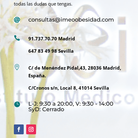
todas las dudas que tengas.
consultas@imeoobesidad.com


91.737.70.70 Madrid
647 83 49 98 Sevilla

C/ de Menéndez Pidal,43, 28036 Madrid,
España.
C/Cronos s/n, Local 8, 41014 Sevilla
L-J: 9:30 a 20:00, V: 9:30 - 14:00

SyD: Cerrado