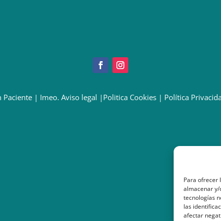
 Paciente
|
Imeo. Aviso legal
|
Politica Cookies
|
Política Privacid
Para ofrecer 
almacenar y/o
tecnologías 
las identifica
afectar negat