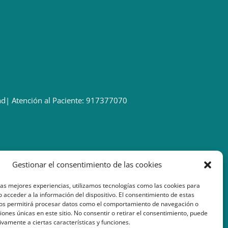
ad
| Atención al Paciente: 917377070
Gestionar el consentimiento de las cookies
las mejores experiencias, utilizamos tecnologías como las cookies para
 acceder a la información del dispositivo. El consentimiento de estas
nos permitirá procesar datos como el comportamiento de navegación o
ciones únicas en este sitio. No consentir o retirar el consentimiento, puede
ivamente a ciertas características y funciones.