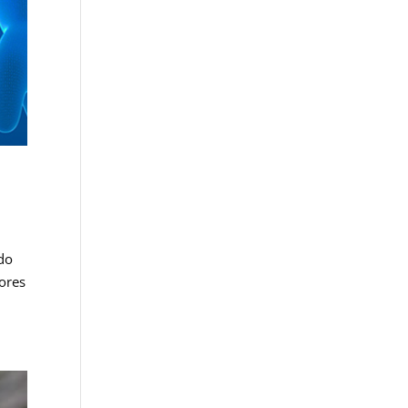
odo
dores