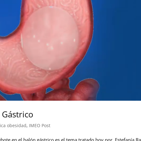
 Gástrico
nica obesidad
,
IMEO Post
rebote en el balón gástrico es el tema tratado hoy por Estefanía R