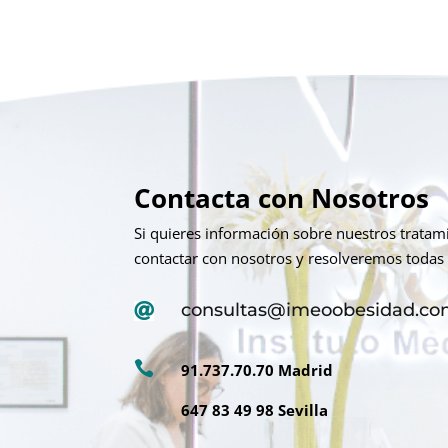
Contacta con Nosotros
Si quieres información sobre nuestros trata
contactar con nosotros y resolveremos todas 
consultas@imeoobesidad.c


91.737.70.70 Madrid
647 83 49 98 Sevilla