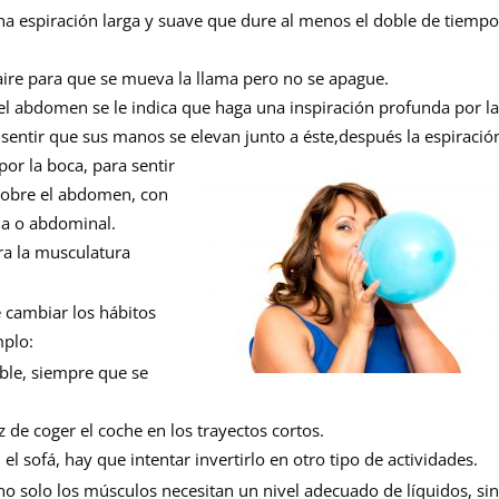
una espiración larga y suave que dure al menos el doble de tiemp
 aire para que se mueva la llama pero no se apague.
l abdomen se le indica que haga una inspiración profunda por l
sentir que sus manos se elevan junto a éste,
después la espiració
por la boca, para sentir
sobre el abdomen, con
aja o abdominal.
ara la musculatura
e cambiar los hábitos
mplo:
ble, siempre que se
de coger el coche en los trayectos cortos.
 el sofá, hay que intentar invertirlo en otro tipo de actividades.
o solo los músculos necesitan un nivel adecuado de líquidos, si