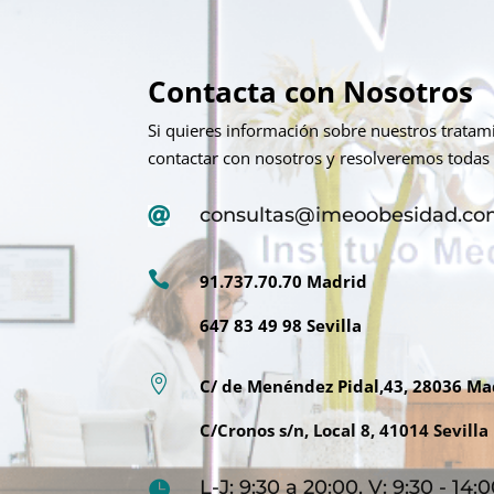
Contacta con Nosotros
Si quieres información sobre nuestros trata
contactar con nosotros y resolveremos todas 
consultas@imeoobesidad.c


91.737.70.70 Madrid
647 83 49 98 Sevilla

C/ de Menéndez Pidal,43, 28036 Ma
C/Cronos s/n, Local 8, 41014 Sevilla
L-J: 9:30 a 20:00, V: 9:30 - 14
