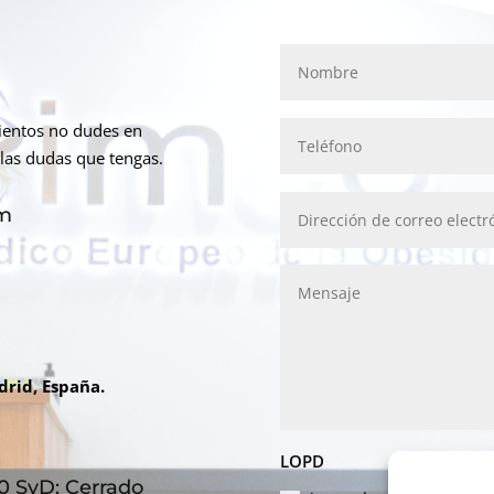
mientos no dudes en
las dudas que tengas.
om
drid, España.
LOPD
:00 SyD: Cerrado