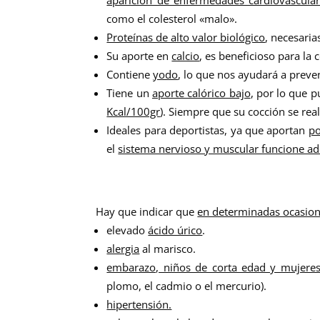
como el colesterol «malo».
Proteínas de alto valor biológico
, necesaria
Su aporte en
calcio
, es beneficioso para la
Contiene
yodo
, lo que nos ayudará a prev
Tiene un
aporte calórico bajo
, por lo que 
Kcal/100gr
). Siempre que su cocción se rea
Ideales para deportistas, ya que aportan
po
el
sistema nervioso y muscular funcione 
Hay que indicar que
en determinadas ocasion
elevado
ácido úrico
.
alergia
al marisco.
embarazo, niños de corta edad y mujeres 
plomo, el cadmio o el mercurio).
hipertensión.