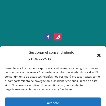
Copyright © 2022 IMEO
Gestionar el consentimiento
Información Paciente
|
Imeo. Aviso legal
de las cookies
|
Politica Cookies
|
Política
Privacidad
| Atención al Paciente: 917377070
Para ofrecer las mejores experiencias, utilizamos tecnologías como las
cookies para almacenar y/o acceder a la información del dispositivo. El
consentimiento de estas tecnologías nos permitirá procesar datos como
el comportamiento de navegación o las identificaciones únicas en este
sitio. No consentir o retirar el consentimiento, puede afectar
negativamente a ciertas características y funciones.
Aceptar