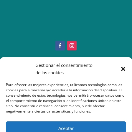
Copyright © 2022 IMEO
Gestionar el consentimiento
Información Paciente
|
Imeo. Aviso legal
de las cookies
|
Politica Cookies
|
Política
Privacidad
| Atención al Paciente: 917377070
Para ofrecer las mejores experiencias, utilizamos tecnologías como las
cookies para almacenar y/o acceder a la información del dispositivo. El
consentimiento de estas tecnologías nos permitirá procesar datos como
el comportamiento de navegación o las identificaciones únicas en este
sitio. No consentir o retirar el consentimiento, puede afectar
negativamente a ciertas características y funciones.
Aceptar