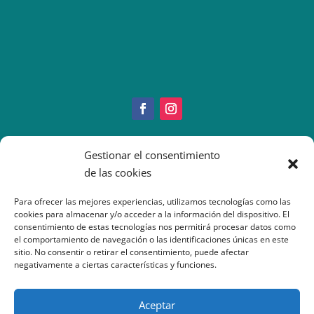
Copyright © 2022 IMEO
Gestionar el consentimiento
Información Paciente
|
Imeo. Aviso legal
de las cookies
|
Politica Cookies
|
Política
Privacidad
| Atención al Paciente: 917377070
Para ofrecer las mejores experiencias, utilizamos tecnologías como las
cookies para almacenar y/o acceder a la información del dispositivo. El
consentimiento de estas tecnologías nos permitirá procesar datos como
el comportamiento de navegación o las identificaciones únicas en este
sitio. No consentir o retirar el consentimiento, puede afectar
negativamente a ciertas características y funciones.
Aceptar