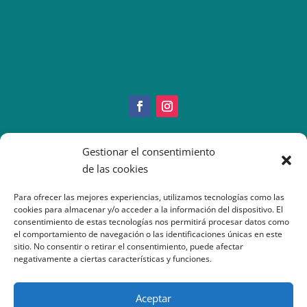
Copyright © 2022 IMEO
Gestionar el consentimiento
Información Paciente
|
Imeo. Aviso legal
de las cookies
|
Politica Cookies
|
Política
Privacidad
| Atención al Paciente: 917377070
Para ofrecer las mejores experiencias, utilizamos tecnologías como las
cookies para almacenar y/o acceder a la información del dispositivo. El
consentimiento de estas tecnologías nos permitirá procesar datos como
el comportamiento de navegación o las identificaciones únicas en este
sitio. No consentir o retirar el consentimiento, puede afectar
negativamente a ciertas características y funciones.
Aceptar