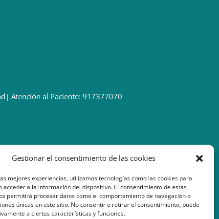
ad
| Atención al Paciente: 917377070
Gestionar el consentimiento de las cookies
las mejores experiencias, utilizamos tecnologías como las cookies para
 acceder a la información del dispositivo. El consentimiento de estas
nos permitirá procesar datos como el comportamiento de navegación o
ciones únicas en este sitio. No consentir o retirar el consentimiento, puede
ivamente a ciertas características y funciones.