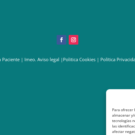
 Paciente
|
Imeo. Aviso legal
|
Politica Cookies
|
Política Privacid
Para ofrecer 
almacenar y/o
tecnologías 
las identifica
afectar negat