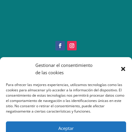
Copyright © 2022 IMEO
Gestionar el consentimiento
Información Paciente
|
Imeo. Aviso legal
de las cookies
|
Politica Cookies
|
Política
Privacidad
| Atención al Paciente: 917377070
Para ofrecer las mejores experiencias, utilizamos tecnologías como las
cookies para almacenar y/o acceder a la información del dispositivo. El
consentimiento de estas tecnologías nos permitirá procesar datos como
el comportamiento de navegación o las identificaciones únicas en este
sitio. No consentir o retirar el consentimiento, puede afectar
negativamente a ciertas características y funciones.
Aceptar