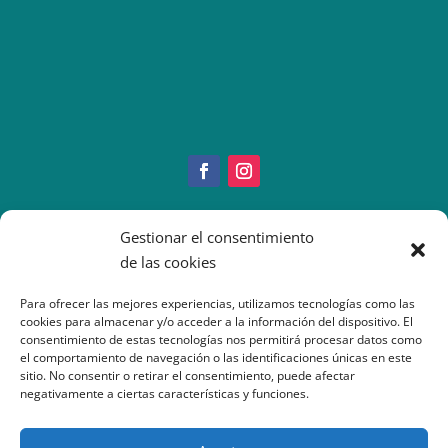
Copyright © 2022 IMEO
Gestionar el consentimiento
Información Paciente
|
Imeo. Aviso legal
de las cookies
|
Politica Cookies
|
Política
Privacidad
| Atención al Paciente: 917377070
Para ofrecer las mejores experiencias, utilizamos tecnologías como las
cookies para almacenar y/o acceder a la información del dispositivo. El
consentimiento de estas tecnologías nos permitirá procesar datos como
el comportamiento de navegación o las identificaciones únicas en este
sitio. No consentir o retirar el consentimiento, puede afectar
negativamente a ciertas características y funciones.