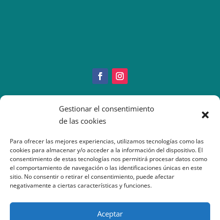
Copyright © 2022 IMEO
Gestionar el consentimiento
Información Paciente
|
Imeo. Aviso legal
de las cookies
|
Politica Cookies
|
Política
Privacidad
| Atención al Paciente: 917377070
Para ofrecer las mejores experiencias, utilizamos tecnologías como las
cookies para almacenar y/o acceder a la información del dispositivo. El
consentimiento de estas tecnologías nos permitirá procesar datos como
el comportamiento de navegación o las identificaciones únicas en este
sitio. No consentir o retirar el consentimiento, puede afectar
negativamente a ciertas características y funciones.
Aceptar