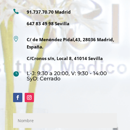

91.737.70.70 Madrid
647 83 49 98 Sevilla

C/ de Menéndez Pidal,43, 28036 Madrid,
España.
C/Cronos s/n, Local 8, 41014 Sevilla
L-J: 9:30 a 20:00, V: 9:30 - 14:00

SyD: Cerrado