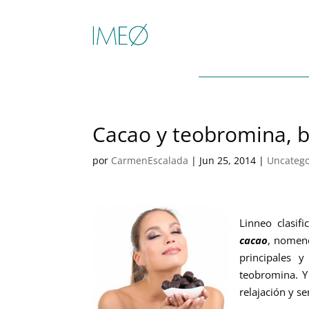
Cacao y teobromina, b
por
CarmenEscalada
|
Jun 25, 2014
|
Uncatego
Linneo clasifi
cacao
, nomen
principales 
teobromina. Y
relajación y s