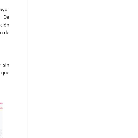
mayor
. De
cción
ón de
n sin
n que