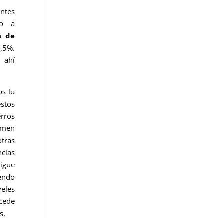
entes
to a
% de
1,5%.
 ahí
os lo
stos
erros
umen
tras
ncias
igue
endo
veles
ucede
s.