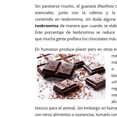
Sin parecerse mucho, el
guaraná
(
Paullinia 
esenciales, junto con la cafeína y la 
contenido
en teobromina, sin duda alguna
teobromina
de
manera que cuando se elabo
Este porcentaje de teobromina se reduce 
que
mucha gente prefiera los chocolates más
En humanos produce placer pero en otras esp
me
má
o 
(a
«c
ne
me
al
tóxicos para el animal. Sin embargo en huma
con otros alimentos o sustancias, tomarlo co