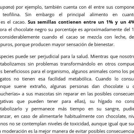
cupana
) por ejemplo, también cuenta con él entre sus compon
teofilina. Sin embargo el principal
alimento en cuan
 es el cacao.
Sus semillas contienen entre un 1% y un 4
ra el chocolate negro su porcentaje es aproximadamente del 
considerablemente cuando el cacao se mezcla con leche, de
 puros, porque producen mayor sensación de bienestar.
ecies puede ser perjudicial para la salud. Mientras que nosotr
tabolizamos sin problemas transformándolo en otros
compue
s
beneficiosos para el organismo, algunos animales como los p
gatos no tienen esa facilidad metabólica. Cuando lo cons
unque suene extraño,
algunas personas dan chocolate u o
hucherías» a sus mascotas sin reparar en las posibles consecue
gativas que pueden tener para ellas), su hígado no cons
tabolizarlo y permanece más tiempo en su sangre, pudi
canzar, en caso de alimentarle habitualmente con chocolate, ni
nos no se contemplan niveles de toxicidad, aunque igual que s
n moderación es la mejor manera de evitar posibles consecuencia