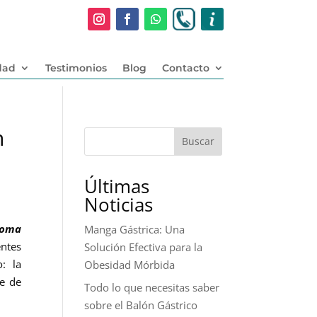
dad
Testimonios
Blog
Contacto
n
Buscar
Últimas
Noticias
roma
Manga Gástrica: Una
ntes
Solución Efectiva para la
: la
Obesidad Mórbida
te de
Todo lo que necesitas saber
sobre el Balón Gástrico