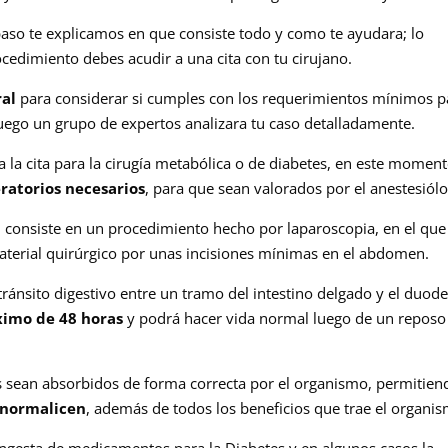
paso te explicamos en que consiste todo y como te ayudara; lo
cedimiento debes acudir a una cita con tu cirujano.
ral
para considerar si cumples con los requerimientos mínimos p
luego un grupo de expertos analizara tu caso detalladamente.
 la cita para la cirugía metabólica o de diabetes, en este momen
atorios necesarios
, para que sean valorados por el anestesiól
, consiste en un procedimiento hecho por laparoscopia, en el que
material quirúrgico por unas incisiones mínimas en el abdomen.
tránsito digestivo entre un tramo del intestino delgado y el duod
ximo de 48 horas
y podrá hacer vida normal luego de un reposo
s sean absorbidos de forma correcta por el organismo, permitien
e normalicen
, además de todos los beneficios que trae el organi
 ingesta de medicamentos para la Diabetes y en algunos casos la