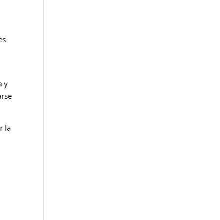
es
a y
arse
r la