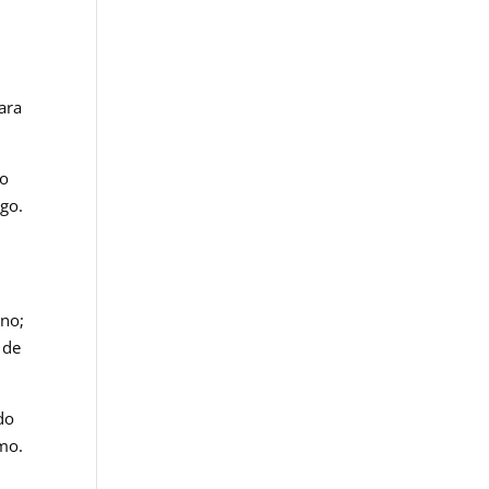
ara
to
ogo.
eno;
 de
do
smo.