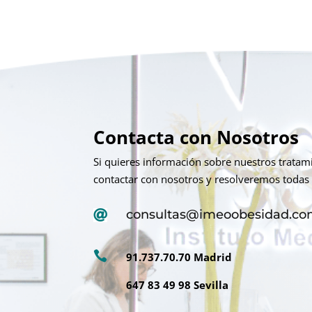
Contacta con Nosotros
Si quieres información sobre nuestros trata
contactar con nosotros y resolveremos todas 
consultas@imeoobesidad.c


91.737.70.70 Madrid
647 83 49 98 Sevilla