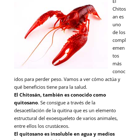
El
Chitos
an es
uno
de los
compl
emen
tos
más
conoc
idos para perder peso. Vamos a ver cómo actúa y
qué beneficios tiene para la salud.
El Chitosán, también es conocido como
quitosano
. Se consigue a través de la
desacetilación de la quitina que es un elemento
estructural del exoesqueleto de varios animales,
entre ellos los crustáceos.
El quitosano es insoluble en agua y medios