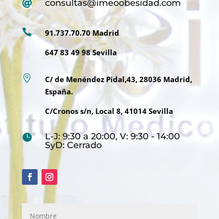
consultas@imeoobesidad.com


91.737.70.70 Madrid
647 83 49 98 Sevilla

C/ de Menéndez Pidal,43, 28036 Madrid,
España.
C/Cronos s/n, Local 8, 41014 Sevilla
L-J: 9:30 a 20:00, V: 9:30 - 14:00

SyD: Cerrado