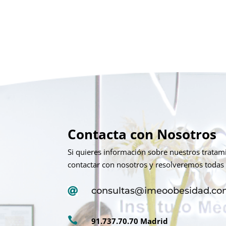
Contacta con Nosotros
Si quieres información sobre nuestros trata
contactar con nosotros y resolveremos todas 
consultas@imeoobesidad.c


91.737.70.70 Madrid