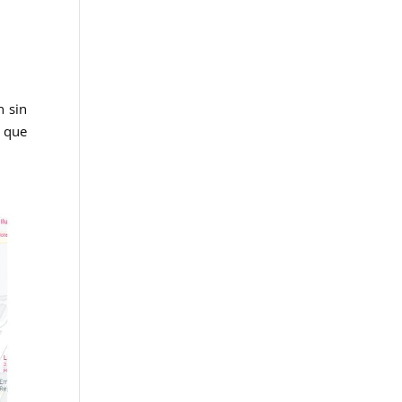
n sin
n que