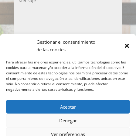
Gestionar el consentimiento
LOPD
de las cookies
Acepto la política de privacidad y de protección
Para ofrecer las mejores experiencias, utilizamos tecnologías como las
de datos
cookies para almacenar y/o acceder a la información del dispositivo. El
consentimiento de estas tecnologías nos permitirá procesar datos como
Enviar
el comportamiento de navegación o las identificaciones únicas en este
sitio. No consentir o retirar el consentimiento, puede afectar
negativamente a ciertas características y funciones.
Copyright © 2022 IMEO
Información para el
Aceptar
paciente
Imeo. Aviso legal
|
Politica Cookies
|
Denegar
Política Privacidad
| Atención al Paciente:
917377070
Ver preferencias