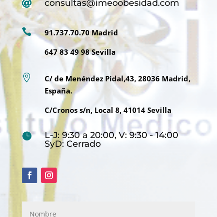
consultas@imeoobesidad.com


91.737.70.70 Madrid
647 83 49 98 Sevilla

C/ de Menéndez Pidal,43, 28036 Madrid,
España.
C/Cronos s/n, Local 8, 41014 Sevilla
L-J: 9:30 a 20:00, V: 9:30 - 14:00

SyD: Cerrado