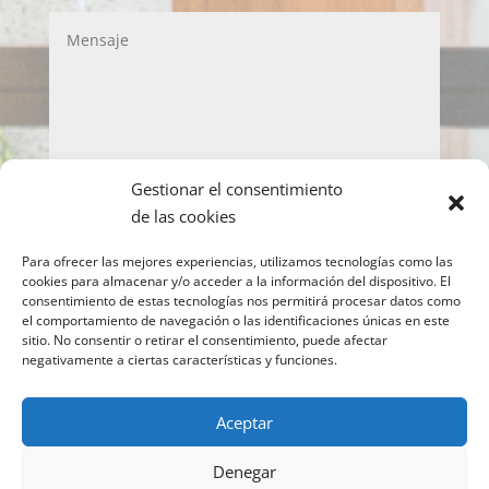
Gestionar el consentimiento
LOPD
de las cookies
Acepto la política de privacidad y de protección
Para ofrecer las mejores experiencias, utilizamos tecnologías como las
de datos
cookies para almacenar y/o acceder a la información del dispositivo. El
consentimiento de estas tecnologías nos permitirá procesar datos como
Enviar
el comportamiento de navegación o las identificaciones únicas en este
sitio. No consentir o retirar el consentimiento, puede afectar
negativamente a ciertas características y funciones.
Copyright © 2022 IMEO
Información para el
Aceptar
paciente
Imeo. Aviso legal
|
Politica Cookies
|
Denegar
Política Privacidad
| Atención al Paciente: