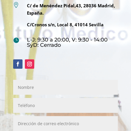

C/ de Menéndez Pidal,43, 28036 Madrid,
España.
C/Cronos s/n, Local 8, 41014 Sevilla
L-J: 9:30 a 20:00, V: 9:30 - 14:00

SyD: Cerrado