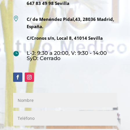
647 83 49 98 Sevilla

C/ de Menéndez Pidal,43, 28036 Madrid,
España.
C/Cronos s/n, Local 8, 41014 Sevilla
L-J: 9:30 a 20:00, V: 9:30 - 14:00

SyD: Cerrado