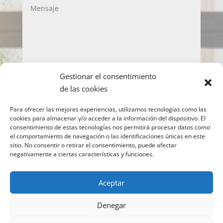
Gestionar el consentimiento
LOPD
de las cookies
Acepto la política de privacidad y de protección
Para ofrecer las mejores experiencias, utilizamos tecnologías como las
de datos
cookies para almacenar y/o acceder a la información del dispositivo. El
consentimiento de estas tecnologías nos permitirá procesar datos como
Enviar
el comportamiento de navegación o las identificaciones únicas en este
sitio. No consentir o retirar el consentimiento, puede afectar
negativamente a ciertas características y funciones.
Copyright © 2022 IMEO
Información para el
Aceptar
paciente
Imeo. Aviso legal
|
Politica Cookies
|
Denegar
Política Privacidad
| Atención al Paciente:
917377070