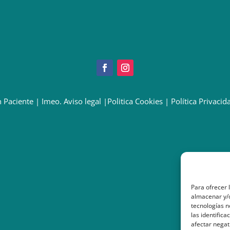
 Paciente
|
Imeo. Aviso legal
|
Politica Cookies
|
Política Privacid
Para ofrecer 
almacenar y/o
tecnologías 
las identifica
afectar negat