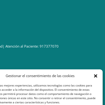
ad
| Atención al Paciente: 917377070
Gestionar el consentimiento de las cookies
las mejores experiencias, utilizamos tecnologías como las cookies para
 acceder a la información del dispositivo. El consentimiento de estas
nos permitirá procesar datos como el comportamiento de navegación o
ciones únicas en este sitio. No consentir o retirar el consentimiento, puede
ivamente a ciertas características y funciones.