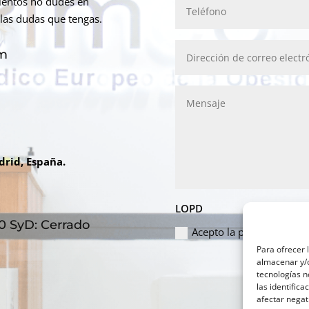
mientos no dudes en
las dudas que tengas.
om
drid, España.
LOPD
:00 SyD: Cerrado
Acepto la política de pri
Para ofrecer 
almacenar y/o
tecnologías 
las identifica
afectar negat