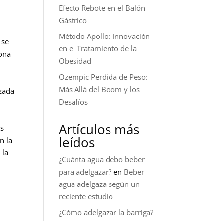
Efecto Rebote en el Balón
Gástrico
Método Apollo: Innovación
 se
en el Tratamiento de la
sona
Obesidad
Ozempic Perdida de Peso:
Más Allá del Boom y los
izada
Desafíos
Artículos más
as
leídos
n la
 la
¿Cuánta agua debo beber
para adelgazar?
en
Beber
agua adelgaza según un
reciente estudio
¿Cómo adelgazar la barriga?