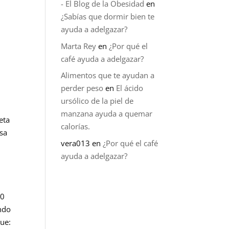
- El Blog de la Obesidad
en
¿Sabías que dormir bien te
ayuda a adelgazar?
Marta Rey
en
¿Por qué el
café ayuda a adelgazar?
Alimentos que te ayudan a
perder peso
en
El ácido
ursólico de la piel de
manzana ayuda a quemar
eta
calorías.
asa
vera013
en
¿Por qué el café
ayuda a adelgazar?
60
endo
que: