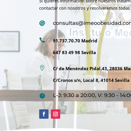
Si quieres información sobre nuestros trata
contactar con nosotros y resolveremos todas 
consultas@imeoobesidad.c


91.737.70.70 Madrid
647 83 49 98 Sevilla

C/ de Menéndez Pidal,43, 28036 Ma
C/Cronos s/n, Local 8, 41014 Sevilla
L-J: 9:30 a 20:00, V: 9:30 - 14
