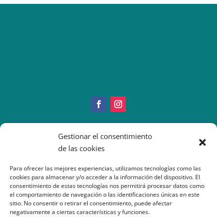
Copyright © 2022 IMEO
Gestionar el consentimiento
Información Paciente
|
Imeo. Aviso legal
de las cookies
|
Politica Cookies
|
Política
Privacidad
| Atención al Paciente: 917377070
Para ofrecer las mejores experiencias, utilizamos tecnologías como las
cookies para almacenar y/o acceder a la información del dispositivo. El
consentimiento de estas tecnologías nos permitirá procesar datos como
el comportamiento de navegación o las identificaciones únicas en este
sitio. No consentir o retirar el consentimiento, puede afectar
negativamente a ciertas características y funciones.