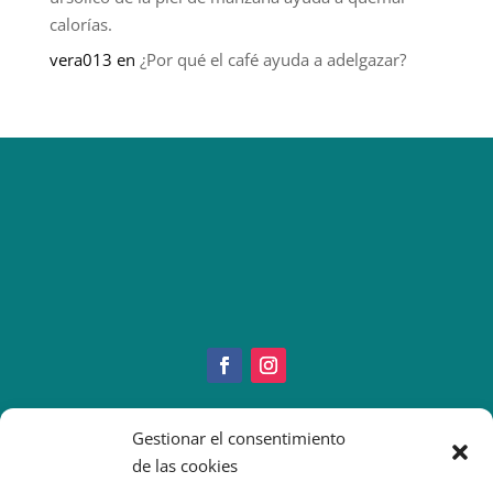
calorías.
vera013
en
¿Por qué el café ayuda a adelgazar?
Copyright © 2022 IMEO
Gestionar el consentimiento
Información Paciente
|
Imeo. Aviso legal
de las cookies
|
Politica Cookies
|
Política